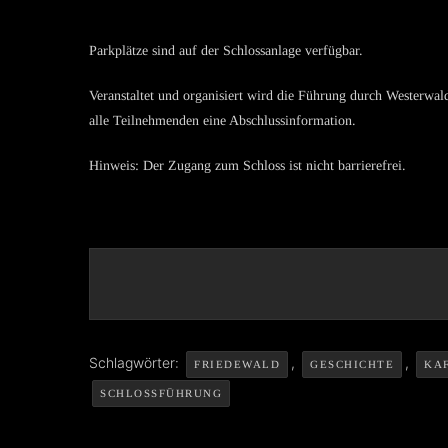
Parkplätze sind auf der Schloss­an­lage verfügbar.
Veran­stal­tet und organi­siert wird die Führung durch Wester­
alle Teilneh­men­den eine Abschlussinformation.
v
Hinweis: Der Zugang zum Schloss ist nicht barrierefrei.
Schlagwörter:
,
,
FRIEDEWALD
GESCHICHTE
KA
SCHLOSSFÜHRUNG