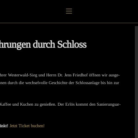
Führun­gen durch Schloss
­füh­rer Wester­wald-Sieg und Herrn Dr. Jens Fried­hof öffnen wir ausge­
­nen durch die wechsel­volle Geschichte der Schloss­an­lage bis hin zur
 Kaffee und Kuchen zu genie­ßen. Der Erlös kommt den Sanie­rungs­ar­
ränkt!
Jetzt Ticket buchen!