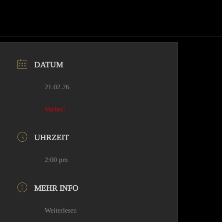
DATUM
21.02.26
Vorbei!
UHRZEIT
2:00 pm
MEHR INFO
Weiterlesen