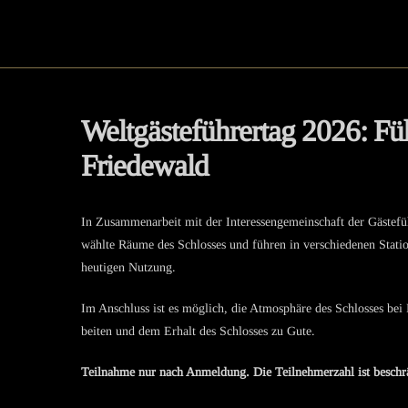
Weltgäs­te­füh­rer­tag 2026: 
Friedewald
In Zusam­men­ar­beit mit der Inter­es­sen­ge­mein­schaft der Gäste
wählte Räume des Schlos­ses und führen in verschie­de­nen Statio
heuti­gen Nutzung.
Im Anschluss ist es möglich, die Atmosphäre des Schlos­ses bei
bei­ten und dem Erhalt des Schlos­ses zu Gute.
Teilnahme nur nach Anmel­dung. Die Teilneh­mer­zahl ist besch