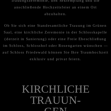
Trauungs­ze­re­mo­nie, den Sektemp­fang und die
anschlie­ßende Hochzeits­feier an einem Ort
abzuhalten.
Ob Sie sich eine Standes­amt­li­che Trauung im Grünen
Saal, eine kirch­li­che Zeremo­nie in der Schloss­ka­pelle
(derzeit in Sanie­rung) oder eine Freie Eheschlie­ßung
im Schloss, Schloss­hof oder Rosen­gar­ten wünschen —
auf Schloss Friedewald können Sie Ihre Traum­hoch­zeit
exklu­siv und privat feiern.
KIRCH­LI­CHE
TRAUUN­