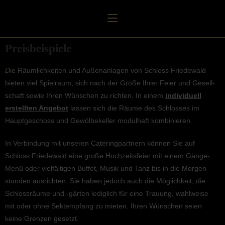
Preis­bei­spiele
D
ie Räumlich­kei­ten und Außen­an­la­gen von Schloss Friedewald
bieten viel Spiel­raum, sich nach der Größe Ihrer Feier und Gesell­
schaft sowie Ihren Wünschen zu richten. In einem
indivi­du­ell
erstell­ten Angebot
lassen sich die Räume des Schlos­ses im
Haupt­ge­schoss und Gewöl­be­kel­ler modul­haft kombinieren.
In Verbin­dung mit unseren Catering­part­nern können Sie auf
Schloss Friedewald eine große Hochzeits­feier mit einem Gänge-
Menü oder vielfäl­ti­gen Buffet, Musik und Tanz bis in die Morgen­
stun­den ausrich­ten. Sie haben jedoch auch die Möglich­keit, die
Schloss­räume und ‑gärten ledig­lich für eine Trauung, wahlweise
mit oder ohne Sektemp­fang zu mieten. Ihren Wünschen seien
keine Grenzen gesetzt.