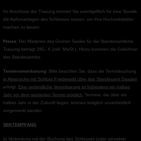
Im Anschluss der Trauung können Sie unent­gelt­lich für eine Stunde
die Außen­an­la­gen des Schlos­ses nutzen, um Ihre Hochzeits­bil­der
machen zu lassen.
Preise
: Der Mietpreis des Grünen Saales für die Standes­amt­li­che
Trauung beträgt 295,- € (inkl. MwSt.). Hinzu kommen die Gebüh­ren
des Standesamtes.
Termin­ver­ein­ba­rung
: Bitte beach­ten Sie, dass die Termin­bu­chung
in Abspra­che mit Schloss Friedewald über das Standes­amt Daaden
erfolgt.
Eine verbind­li­che Verein­ba­rung ist frühes­tens ein halbes
Jahr vor dem geplan­ten Termin möglich.
Termine, die über ein
halbes Jahr in der Zukunft liegen, können ledig­lich unver­bind­lich
vorge­merkt werden.
SEKTEMPFANG
In Verbin­dung mit der Buchung des Schlos­ses (oder einzel­ner