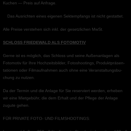
Kuchen — Preis auf Anfrage.
Das Ausrich­ten eines eigenen Sektemp­fangs ist nicht gestattet.
Alle Preise verste­hen sich inkl. der gesetz­li­chen MwSt.
SCHLOSS FRIEDEWALD ALS FOTOMOTIV
Gerne ist es möglich, das Schloss und seine Außen­an­la­gen als
Fotomo­tiv für Ihre Hochzeits­bil­der, Fotoshoo­tings, Produkt­prä­sen­
ta­tio­nen oder Filmauf­nah­men auch ohne eine Veran­stal­tungs­bu­
chung zu nutzen.
Da der Termin und die Anlage für Sie reser­viert werden, erheben
wir eine Mietge­bühr, die dem Erhalt und der Pflege der Anlage
zugute gehen.
FÜR PRIVATE FOTO- UND FILMSHOOTINGS: