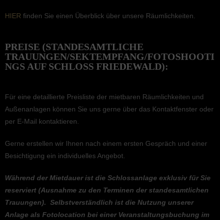
HIER
finden Sie einen Überblick über unsere Räumlichkeiten.
PREISE (STANDESAMTLICHE
TRAUUNGEN/SEKTEMPFANG/FOTOSHOOTI
NGS AUF SCHLOSS FRIEDEWALD):
Für eine detail­lierte Preis­liste der mietba­ren Räumlich­kei­ten und
Außen­an­la­gen können Sie uns gerne über das Kontakt­fens­ter oder
per E‑Mail kontaktieren.
Gerne erstel­len wir Ihnen nach einem ersten Gespräch und einer
Besich­ti­gung ein indivi­du­el­les Angebot.
Während der Mietdauer ist die Schloss­an­lage exklu­siv für Sie
reser­viert (Ausnahme zu den Termi­nen der standes­amt­li­chen
Trauun­gen). Selbst­ver­ständ­lich ist die Nutzung unserer
Anlage als Fotolo­ca­tion bei einer Veran­stal­tungs­bu­chung im