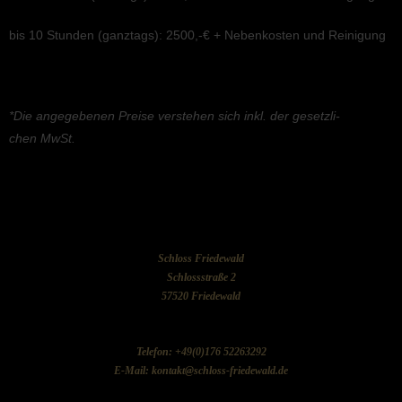
bis 10 Stunden (ganztags): 2500,-€ + Neben­kos­ten und Reinigung
*Die angege­be­nen Preise verste­hen sich inkl. der gesetz­li­
chen MwSt.
Schloss Friedewald
Schlossstraße 2
57520 Friedewald
Telefon: +49(0)176 52263292
E-Mail: kontakt@schloss-friedewald.de