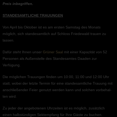
Preis inbegriffen.
STANDESAMTLICHE TRAUUNGEN
Von April bis Oktober ist es am ersten Samstag des Monats
möglich, sich standes­amt­lich auf Schloss Friedewald trauen zu
lassen.
Dafür steht Ihnen unser
Grüner Saal
mit einer Kapazi­tät von 52
Perso­nen als Außen­stelle des Standes­am­tes Daaden zur
Verfügung.
Die mögli­chen Trauun­gen finden um 10:00, 11:00 und 12:00 Uhr
statt, wobei der letzte Termin für eine standes­amt­li­che Trauung mit
anschlie­ßen­der Feier genutzt werden kann und solchen vorbe­hal­
ten wird.
Zu jeder der angebo­te­nen Uhrzei­ten ist es möglich, zusätz­lich
einen halbstün­di­gen Sektemp­fang für Ihre Gäste zu buchen.