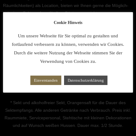
Räumlich­kei­ten) als Location, bieten wir Ihnen gerne die Möglich­
keit einen Sektemp­fang für Ihre Gäste auszurichten.
Cookie Hinweis
Hierzu bieten wir Ihnen folgen­des Paket an:
Um unsere Webseite für Sie optimal zu gestalten und
Sektemp­fang* im Engli­schen Zimmer/Innenhof oder im Rosen­gar­
fortlaufend verbessern zu können, verwenden wir Cookies.
ten (insg. max. 1/2 Stunde):
Durch die weitere Nutzung der Webseite stimmen Sie der
Verwendung von Cookies zu.
Erwach­sene: EUR 9,50/Person
Kinder bis 5 Jahre frei
Einverstanden
Datenschutzerklärung
Kinder 5–15 Jahre EUR 4,75/Kind
* Sekt und alkohol­freier Sekt, Orangen­saft für die Dauer des
Sektemp­fangs. Alle anderen Getränke nach Verbrauch. Preis inkl.
Raummiete, Service­per­so­nal, Stehti­sche mit kleinen Dekora­tio­nen
und auf Wunsch weißen Hussen. Dauer max. 1/2 Stunde.