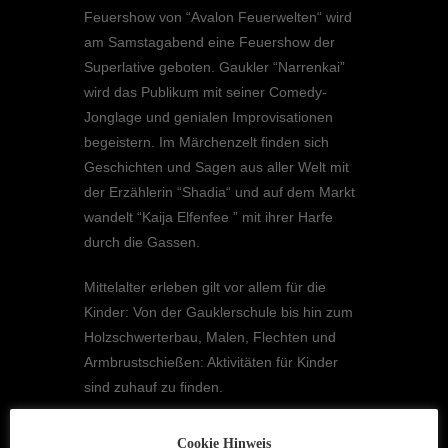
Feuer­show von “Avalon Feuer­wel­ten“ wird
am Samstag­abend eine Feuer­show der
Super­la­tive geboten. Gaukler “Narren­kai”
wird das Publi­kum mit seiner Comedy-
Jonglage und genia­len Impro­vi­sa­tio­nen
begeis­tern. Im Märchen­zelt finden sich
Geschich­ten und Sagen aus aller Welt mit
der Erzäh­le­rin “Shadia“ und auf dem Markt
wandelt “Kaija Elfen­fee ” mit ihrer Harfe
durch die Gassen.
Mittel­al­ter erleben gilt vor allem für die
Kinder: Von der Gaukler­schule bis hin zum
Holzschwer­ter­bau, Malen, Flech­ten und
Armbrust­schie­ßen: Aktivi­tä­ten für Kinder
sind zuhauf zu finden.
Der Mittel­al­ter­markt in Friedewald bietet ein
Cookie Hinweis