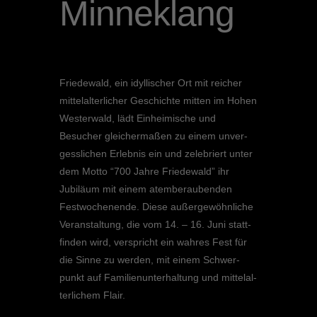
Minneklang
Friedewald, ein idylli­scher Ort mit reicher
mittel­al­ter­li­cher Geschichte mitten im Hohen
Wester­wald, lädt Einhei­mi­sche und
Besucher gleicher­ma­ßen zu einem unver­
gess­li­chen Erleb­nis ein und zelebriert unter
dem Motto “700 Jahre Friedewald” ihr
Jubiläum mit einem atembe­rau­ben­den
Festwo­chen­ende. Diese außer­ge­wöhn­li­che
Veran­stal­tung, die vom 14. – 16. Juni statt­
fin­den wird, verspricht ein wahres Fest für
die Sinne zu werden, mit einem Schwer­
punkt auf Famili­en­un­ter­hal­tung und mittel­al­
ter­li­chem Flair.