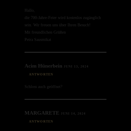
Hallo,
die 700-Jahre-Feier wird kosten­los zugäng­lich
sein. Wir freuen uns über Ihren Besuch!
Mit freund­li­chen Grüßen
Petra Sausmikat
Acim Hünerbein
JUNI 13, 2024
ANTWORTEN
Schloss auch geöffnet?
MARGARETE
JUNI 14, 2024
ANTWORTEN