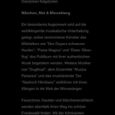
Geträn­ken feilgeboten.
Märchen, Met & Minneklang
Ein beson­de­res Augen­merk wird auf die
wohlklin­gende musika­li­sche Unter­hal­tung
gelegt, wobei renom­mierte Künst­ler des
Mittel­al­ters wie “Des Geyers schwar­zer
Haufen”, “Poeta Magica” und “Elster Silber­
flug“ das Publi­kum mit ihrer authen­ti­schen
Musik begeis­tern werden. Weitere Musiker
von “Guglhupf”, dem Ensem­ble “Musica
Panacea” und das musizie­rende Tier
“Nashoch Himilsanc” entfüh­ren mit ihren
Klängen in die Welt der Minnesänger.
Feuer­show, Gaukler und Märchen­er­zäh­le­rin
werden ebenfalls ihren Weg ins schöne
Friedewald finden. Mit der fulmi­nan­ten