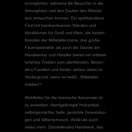
ermög­li­chen, während die Besucher in die
Atmosphäre und den Zauber des Mittel­al­
ters eintau­chen können. Ein spekta­ku­lä­res
Fest mit handver­le­se­nen Ständen und
Attrak­tio­nen für Groß und Klein, die besten
Künst­ler der Mittel­al­ter­szene, das große
Feuer­spek­ta­kel, als auch die Stände der
Handwer­ker und Händler bieten ein mittel­al­
ter­li­ches Treiben vom aller­feins­ten. Beson­
ders Familien und Kinder stehen dabei im
Vorder­grund, wenn es heißt: „Mittel­al­ter
erleben“!
Wohlfei­les für die heimi­sche Kemenate ist
zu erwer­ben: Handge­fer­tigte Holzar­ti­kel,
selbst­ge­machte Seife, gestickte Gewan­dun­
gen und Silber­schmuck, Wolle als auch
vieles mehr. Darstel­len­des Handwerk, das