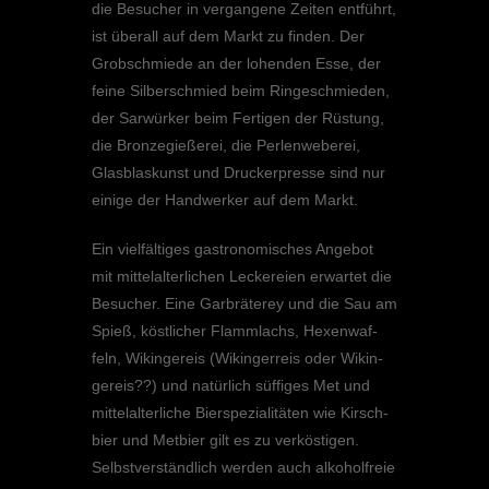
die Besucher in vergan­gene Zeiten entführt,
ist überall auf dem Markt zu finden. Der
Grobschmiede an der lohen­den Esse, der
feine Silber­schmied beim Ringe­schmie­den,
der Sarwür­ker beim Ferti­gen der Rüstung,
die Bronze­gie­ße­rei, die Perlen­we­be­rei,
Glasblas­kunst und Drucker­presse sind nur
einige der Handwer­ker auf dem Markt.
Ein vielfäl­ti­ges gastro­no­mi­sches Angebot
mit mittel­al­ter­li­chen Lecke­reien erwar­tet die
Besucher. Eine Garbrä­terey und die Sau am
Spieß, köstli­cher Flamm­lachs, Hexen­waf­
feln, Wikin­ge­reis (Wikin­ger­reis oder Wikin­
ge­reis??) und natür­lich süffi­ges Met und
mittel­al­ter­li­che Bierspe­zia­li­tä­ten wie Kirsch­
bier und Metbier gilt es zu verkös­ti­gen.
Selbst­ver­ständ­lich werden auch alkohol­freie