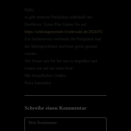
Hallo,
es gibt mehrere Parkplätze außer­halb des
Dorfkerns. Einen Plan finden Sie auf:
https://schlossgemeinde-friedewald.de/2024/05/
Ein Suttle­ser­vice verbin­det die Parkplätze und
das Markt­ge­sche­hen und kann gerne genutzt
werden.
Wir freuen uns Sie bei uns zu begrü­ßen und
freuen uns auf ein tolles Fest!
Mit freund­li­chen Grüßen
Petra Sausmikat
Schreibe einen Kommentar