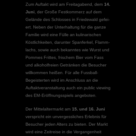
Zum Auftakt wird am Freitag­abend, dem
14.
Juni
, der Große Festkom­merz auf dem
Gelände des Schlos­ses in Friedewald gefei­
ert. Neben der Unter­hal­tung für die ganze
Familie wird eine Fülle an kulina­ri­schen
Köstlich­kei­ten, darun­ter Spanfer­kel, Flamm­
lachs, sowie auch bekann­tes wie Wurst und
Pommes Frittes, frischem Bier vom Fass
und alkohol­freien Geträn­ken die Besucher
willkom­men heißen. Für alle Fussball-
Begeis­ter­ten wird im Anschluss an die
Auftakt­ver­an­stal­tung auch ein public viewing
des EM-Eröff­nungs­spiels angeboten.
Der Mittel­al­ter­markt am
15. und 16. Juni
verspricht ein unver­gess­li­ches Erleb­nis für
Besucher jeden Alters zu bieten. Der Markt
wird eine Zeitreise in die Vergan­gen­heit