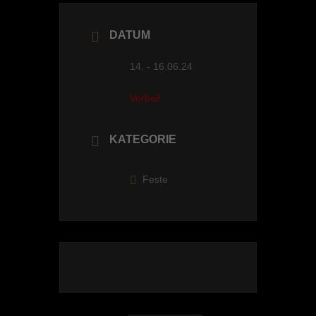
DATUM
14. - 16.06.24
Vorbei!
KATEGORIE
Feste