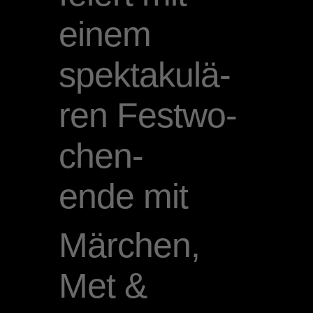
einem
spekta­ku­lä­
ren Festwo­
chen­
ende mit
Märchen,
Met &