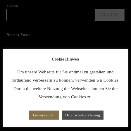
Suchen
SUCHEN
Recent Posts
Recent Comments
Cookie Hinweis
MARGARETE
zu
700-Jahre-Feier in Friedewald (Wester­wald)
MARGARETE
zu
700-Jahre-Feier in Friedewald (Wester­wald)
Um unsere Webseite für Sie optimal zu gestalten und
fortlaufend verbessern zu können, verwenden wir Cookies.
Bernd Greger
zu
700-Jahre-Feier in Friedewald (Wester­wald)
Durch die weitere Nutzung der Webseite stimmen Sie der
Acim Hünerbein
zu
700-Jahre-Feier in Friedewald (Wester­wald)
Verwendung von Cookies zu.
MARGARETE
zu
700-Jahre-Feier in Friedewald (Wester­wald)
Einverstanden
Datenschutzerklärung